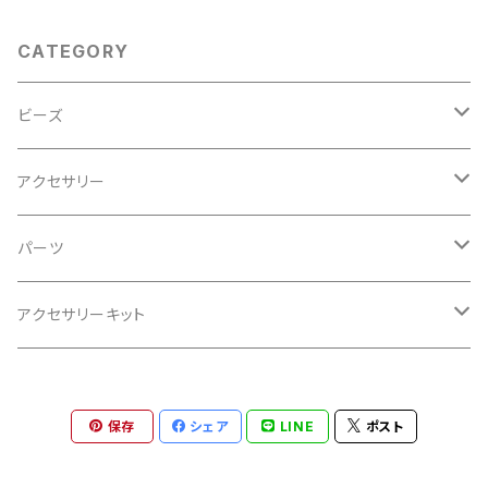
CATEGORY
ビーズ
ヴィンテージビーズ
アクセサリー
現代ビーズ
イヤリング/ピアス
パーツ
チェコビーズ
ネックレス
現代パーツ
アクセサリーキット
チェーン
リング
ヴィンテージパーツ
ネックレス
保存
シェア
LINE
ポスト
ブレスレット
ブレスレット